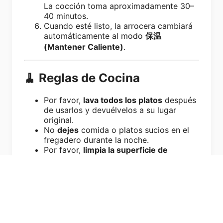
La cocción toma aproximadamente 30–
40 minutos.
Cuando esté listo, la arrocera cambiará
automáticamente al modo
保温
(Mantener Caliente)
.
🧹 Reglas de Cocina
Por favor,
lava todos los platos
después
de usarlos y devuélvelos a su lugar
original.
No
dejes
comida o platos sucios en el
fregadero durante la noche.
Por favor,
limpia la superficie de
cocción y los mostradores
después de
cocinar.
No
uses
llamas abiertas (velas, estufas
de gas portátiles, etc.) dentro de la
propiedad.
Por favor,
desecha los residuos
alimentarios
en el cubo de basura