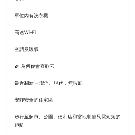
單位內有洗衣機
高速Wi-Fi
空調及暖氣
🌿 為何你會喜歡它：
最近翻新 – 潔淨、現代，無瑕疵
安靜安全的住宅區
步行至超市、公園、便利店和當地餐廳只需短短的
距離