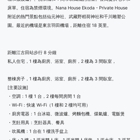
床單。住宿為禁煙環境。Nana House Ekoda - Private House
附近的熱門景點包括仙元神社、武藏野稻荷神社和千川雕塑公
園。最近的機場是東京羽田機場，距離住宿 18 英里。
距離江古田站步行 8 分鐘
私人住宅，1 樓為廚房、浴室、廁所，2 樓為 3 間臥室，
整棟房子，1 樓為廚房、浴室、廁所，2 樓為 3 間臥室。
[主要設施]
・空調：1 樓 1 台，2 樓每間房間 1 台
・Wi-Fi：快速 Wi-Fi（1 樓和 2 樓均可用）
・廚房電器：1 台冰箱、微波爐、烤麵包機、煤氣爐、電飯煲
・烹飪用具：烹飪器具、餐具
・吹風機：1 台在 1 樓洗手盆上
・床：2 樓：1 張半雙人床、1 張半雙人床垫、1 張大床、3 張其