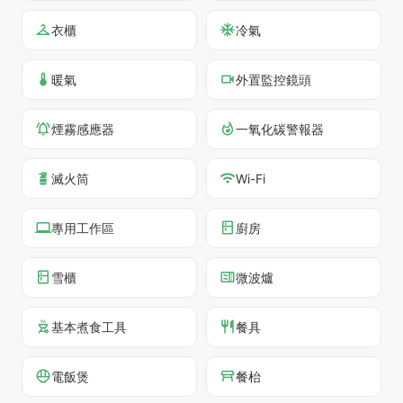
衣櫃
冷氣
暖氣
外置監控鏡頭
煙霧感應器
一氧化碳警報器
滅火筒
Wi-Fi
專用工作區
廚房
雪櫃
微波爐
基本煮食工具
餐具
電飯煲
餐枱