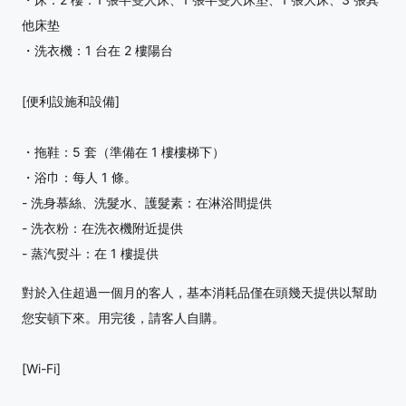
他床垫
・洗衣機：1 台在 2 樓陽台
[便利設施和設備]
・拖鞋：5 套（準備在 1 樓樓梯下）
・浴巾：每人 1 條。
- 洗身慕絲、洗髮水、護髮素：在淋浴間提供
- 洗衣粉：在洗衣機附近提供
- 蒸汽熨斗：在 1 樓提供
對於入住超過一個月的客人，基本消耗品僅在頭幾天提供以幫助
您安頓下來。用完後，請客人自購。
[Wi-Fi]