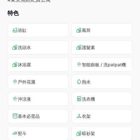
特色
浴缸
風筒
洗頭水
護髮素
沐浴露
智能廁板 / 洗patpat機
戶外花灑
熱水
沖涼液
洗衣機
基本必需品
衣架
熨斗
晾衫架