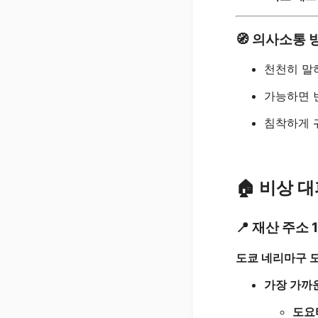
🧭
의사소통 
천천히 말
가능하면 
침착하게
🏠
비상 대
📍 재산 주소
도쿄 네리마구 도
가장 가까
도요