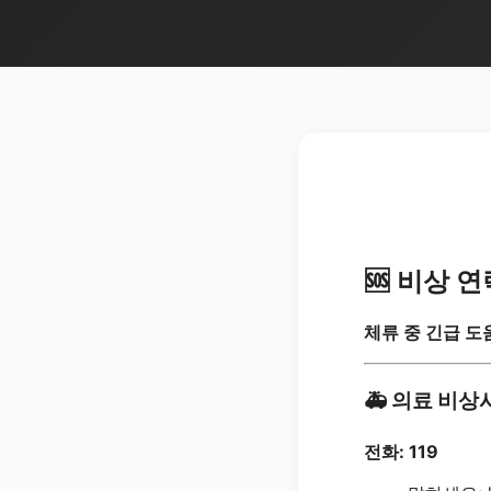
🆘
비상 연
체류 중 긴급 도
🚑
의료 비상사
전화: 119