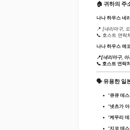
🏠
귀하의 주소
나나 하우스 네
📍
[네리마구, 도
📞 호스트 연락
나나 하우스 에
📍
[네리마구, 아
📞 호스트 연락처
🗣
유용한 일
"
큐큐 데스.
"
넷츠가 아
"
케무리 데
"
지코 데스.