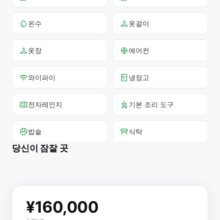
온수
옷걸이
옷장
에어컨
와이파이
냉장고
전자레인지
기본 조리 도구
밥솥
식탁
당신이 잠잘 곳
¥
160,000