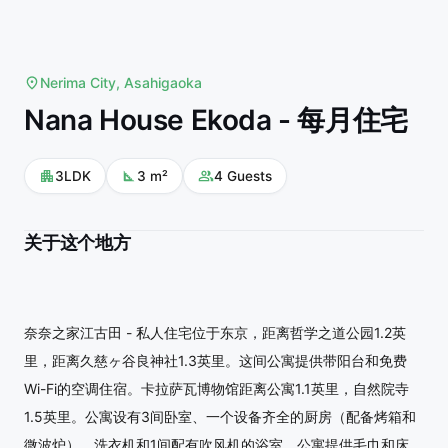
Nerima City, Asahigaoka
Nana House Ekoda - 每月住宅
3LDK
3
m²
4
Guests
关于这个地方
奈奈之家江古田 - 私人住宅位于东京，距离哲学之道公园1.2英
里，距离久慈ヶ谷良神社1.3英里。这间公寓提供带阳台和免费
Wi-Fi的空调住宿。卡拉萨瓦博物馆距离公寓1.1英里，自然院寺
1.5英里。公寓设有3间卧室、一个设备齐全的厨房（配备烤箱和
微波炉）、洗衣机和1间配有吹风机的浴室。公寓提供毛巾和床