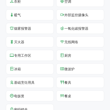
衣柜
空调
暖气
外部监控摄像头
烟雾报警器
一氧化碳报警器
灭火器
无线网络
专用工作区
厨房
冰箱
微波炉
基础烹饪用具
餐具
电饭煲
餐桌
密码锁盒