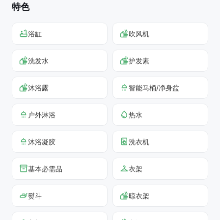
特色
浴缸
吹风机
洗发水
护发素
沐浴露
智能马桶/净身盆
户外淋浴
热水
沐浴凝胶
洗衣机
基本必需品
衣架
熨斗
晾衣架