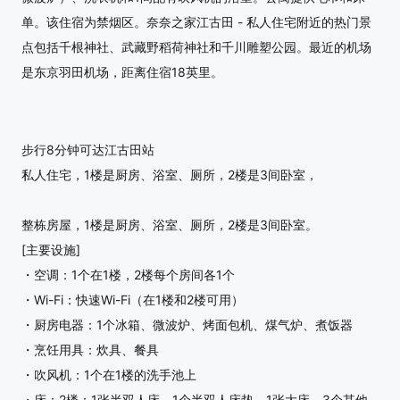
单。该住宿为禁烟区。奈奈之家江古田 - 私人住宅附近的热门景
点包括千根神社、武藏野稻荷神社和千川雕塑公园。最近的机场
是东京羽田机场，距离住宿18英里。
步行8分钟可达江古田站
私人住宅，1楼是厨房、浴室、厕所，2楼是3间卧室，
整栋房屋，1楼是厨房、浴室、厕所，2楼是3间卧室。
[主要设施]
・空调：1个在1楼，2楼每个房间各1个
・Wi-Fi：快速Wi-Fi（在1楼和2楼可用）
・厨房电器：1个冰箱、微波炉、烤面包机、煤气炉、煮饭器
・烹饪用具：炊具、餐具
・吹风机：1个在1楼的洗手池上
・床：2楼：1张半双人床、1个半双人床垫、1张大床、3个其他