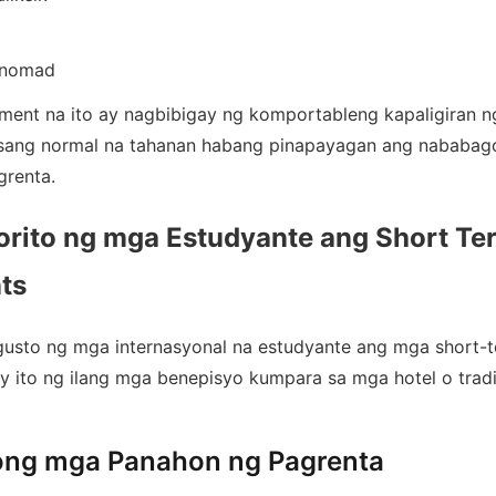
 nomad
ment na ito ay nagbibigay ng komportableng kapaligiran
 isang normal na tahanan habang pinapayagan ang nababa
grenta.
orito ng mga Estudyante ang Short Te
ts
usto ng mga internasyonal na estudyante ang mga short-
ay ito ng ilang mga benepisyo kumpara sa mga hotel o trad
ng mga Panahon ng Pagrenta