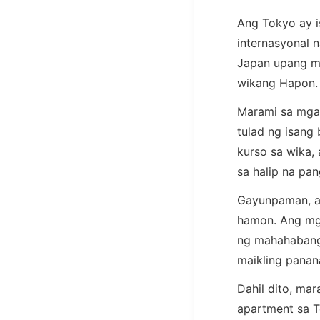
Ang Tokyo ay i
internasyonal 
Japan upang ma
wikang Hapon.
Marami sa mga 
tulad ng isang
kurso sa wika,
sa halip na pa
Gayunpaman, a
hamon. Ang mg
ng mahahabang
maikling pananat
Dahil dito, ma
apartment sa 