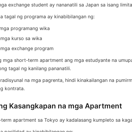
ga exchange student ay nananatili sa Japan sa isang limi
 tagal ng programa ay kinabibilangan ng:
 mga programang wika
 mga kurso sa wika
 mga exchange program
g mga short-term apartment ang mga estudyante na umup
ng tagal ng kanilang pananatili.
 tradisyunal na mga pagrenta, hindi kinakailangan na pumir
g kontrata.
ng Kasangkapan na mga Apartment
term apartment sa Tokyo ay kadalasang kumpleto sa kaga
 pasilidad ay kinabibilangan ng: