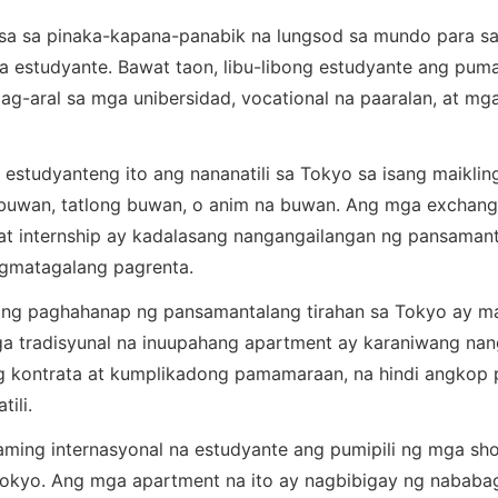
sa sa pinaka-kapana-panabik na lungsod sa mundo para s
na estudyante. Bawat taon, libu-libong estudyante ang pum
g-aral sa mga unibersidad, vocational na paaralan, at mg
estudyanteng ito ang nananatili sa Tokyo sa isang maikli
 buwan, tatlong buwan, o anim na buwan. Ang mga exchan
 at internship ay kadalasang nangangailangan ng pansama
ngmatagalang pagrenta.
ng paghahanap ng pansamantalang tirahan sa Tokyo ay m
a tradisyunal na inuupahang apartment ay karaniwang nan
 kontrata at kumplikadong pamamaraan, na hindi angkop 
ili.
raming internasyonal na estudyante ang pumipili ng mga sho
Tokyo. Ang mga apartment na ito ay nagbibigay ng nabab