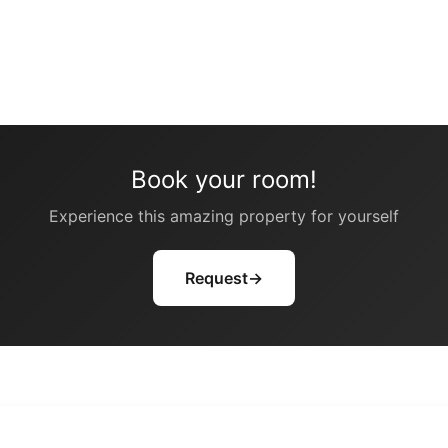
Book your room!
Experience this amazing property for yourself
Request
→