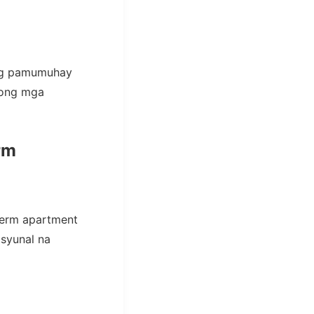
 ng pamumuhay
gong mga
rm
term apartment
isyunal na