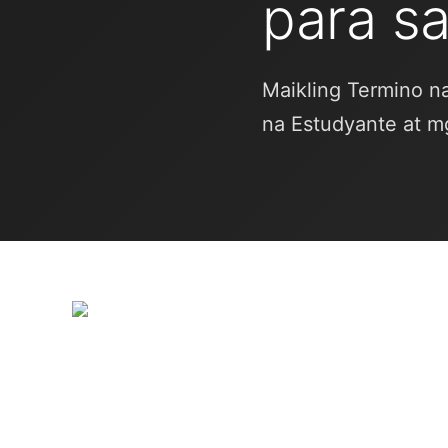
para s
Maikling Termino n
na Estudyante at m