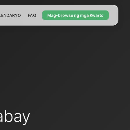
LENDARYO
FAQ
Mag-browse ng mga Kwarto
6
abay