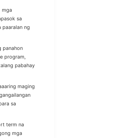
a mga
apasok sa
a paaralan ng
ng panahon
ge program,
ntalang pabahay
aaaring maging
gangailangan
para sa
rt term na
agong mga