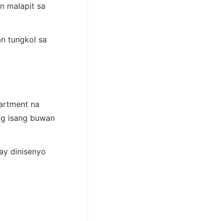
n malapit sa
n tungkol sa
artment na
ng isang buwan
ay dinisenyo