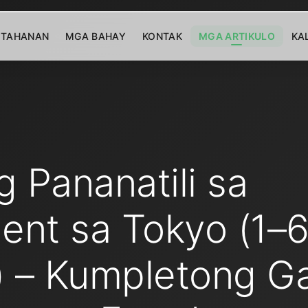
TAHANAN
MGA BAHAY
KONTAK
MGA ARTIKULO
KA
g Pananatili sa
ent sa Tokyo (1–
 – Kumpletong G