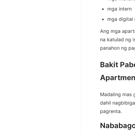
mga intern
mga digital
Ang mga apart
na katulad ng
panahon ng pa
Bakit Pab
Apartmen
Madaling mas g
dahil nagbibig
pagrenta.
Nababago