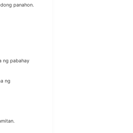
tadong panahon.
a ng pabahay
ma ng
mitan.