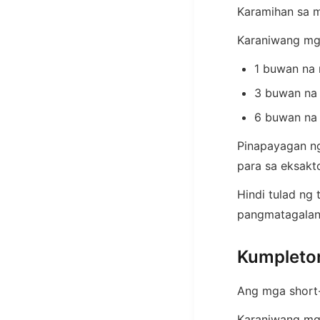
Karamihan sa m
Karaniwang mga
1 buwan na
3 buwan na
6 buwan na
Pinapayagan n
para sa eksakto
Hindi tulad ng
pangmatagalan
Kumpleto
Ang mga short-
Karaniwang mga