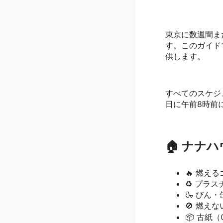
東京に数週間ま
す。このガイド
供します。
すべてのスケジ
日に午前8時前
🏠 ナナ
🔥 燃える
♻️ プラスチ
🍶 びん・缶
🚫 燃えな
📦 古紙（