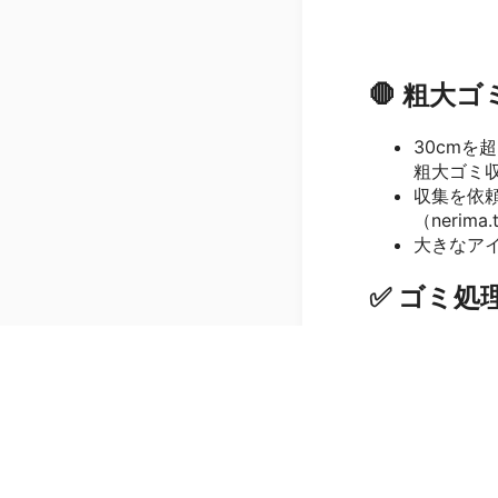
🛑 粗大ゴミ
30cmを
粗大ゴミ
収集を依頼
（nerim
大きなア
✅ ゴミ処
✔ ゴミは
す
✔ 収集
✔ 前日の
✔ リサイ
✔ 廊下
✔ 収集