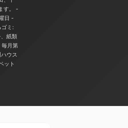
す。 -
曜日 -
るゴミ:
缶、紙類
: 毎月第
川ハウス
（ペット