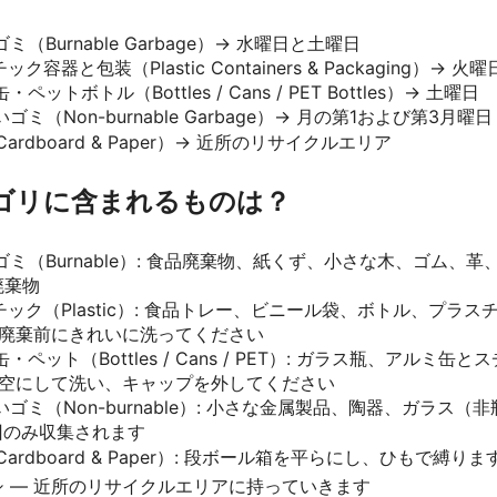
ゴミ（Burnable Garbage）→ 水曜日と土曜日
ック容器と包装（Plastic Containers & Packaging）→ 火曜
・ペットボトル（Bottles / Cans / PET Bottles）→ 土曜日
いゴミ（Non-burnable Garbage）→ 月の第1および第3月曜日
Cardboard & Paper）→ 近所のリサイクルエリア
テゴリに含まれるものは？
るゴミ（Burnable）: 食品廃棄物、紙くず、小さな木、ゴム、
廃棄物
スチック（Plastic）: 食品トレー、ビニール袋、ボトル、プラ
 廃棄前にきれいに洗ってください
缶・ペット（Bottles / Cans / PET）: ガラス瓶、アルミ缶
 空にして洗い、キャップを外してください
ないゴミ（Non-burnable）: 小さな金属製品、陶器、ガラス
回のみ収集されます
Cardboard & Paper）: 段ボール箱を平らにし、ひもで縛り
 — 近所のリサイクルエリアに持っていきます