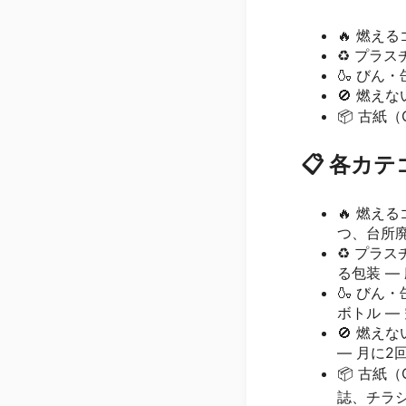
🔥 燃える
♻️ プラスチ
🍶 びん・缶
🚫 燃えな
📦 古紙（
📋 各カ
🔥 燃え
つ、台所
♻️ プラ
る包装 —
🍶 びん・
ボトル —
🚫 燃え
— 月に2
📦 古紙（
誌、チラシ