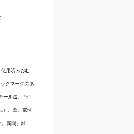
日
革、使用済みおむ
スチックマークのあ
とスチール缶、PET
（非瓶）、傘、電球
ます。新聞、雑