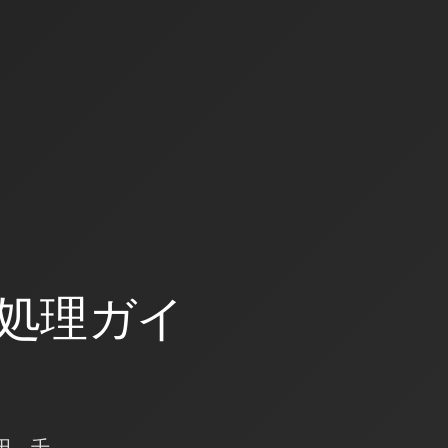
処理ガイ
田、千