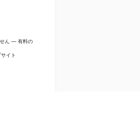
せん — 有料の
ブサイト
ない原因になりま
るゴミに入れます