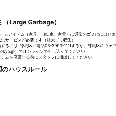
（Large Garbage）
超えるアイテム（家具、自転車、家電）は通常のゴミには出せま
収集サービスが必要です（粗大ゴミ収集）
するには: 練馬区に電話03-3993-1111するか、練馬区のウェ
a.tokyo.jp）でオンラインで申し込んでください
イテムを廃棄する前にスタッフに相談してください
理のハウスルール
必ず正しく分別してください — 不正な廃棄はゴミが収集され
日当日の午前8時前に指定の収集場所にゴミを出してください
夜にゴミを出さないでください — 朝のみ
クル前に食品容器を洗ってください — 汚れたアイテムは燃え
、入口、共用部分にゴミを置かないでください
日を逃した場合、次回の収集までゴミを部屋に保管してください