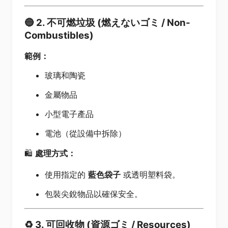
🔵
2. 不可燃垃圾 (燃えないゴミ / Non-
Combustibles)
範例：
玻璃和陶瓷
金屬物品
小型電子產品
電池（從設備中拆除）
🛍️
處理方式：
使用指定的
藍色袋子
或透明塑料袋。
包裝尖銳物品以確保安全。
♻️
3. 可回收物 (資源ゴミ / Resources)