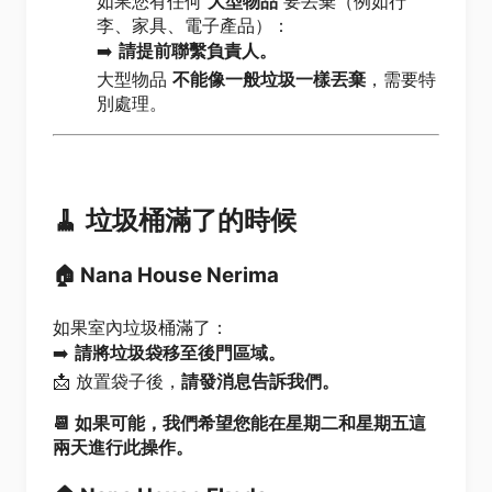
如果您有任何
大型物品
要丟棄（例如行
李、家具、電子產品）：
➡️
請提前聯繫負責人。
大型物品
不能像一般垃圾一樣丟棄
，需要特
別處理。
🧹
垃圾桶滿了的時候
🏠 Nana House Nerima
如果室內垃圾桶滿了：
➡️
請將垃圾袋移至後門區域。
📩 放置袋子後，
請發消息告訴我們。
📆 如果可能，我們希望您能在星期二和星期五這
兩天進行此操作。