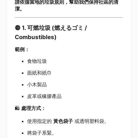
請依循當地的垃圾規則，幫助我們保持社區的清
潔。
🟡
1. 可燃垃圾 (燃えるゴミ /
Combustibles)
範例：
食物垃圾
面紙和紙巾
小木製品
皮革或橡膠產品
🛍️
處理方式：
使用指定的
黃色袋子
或透明塑料袋。
將袋子系緊。