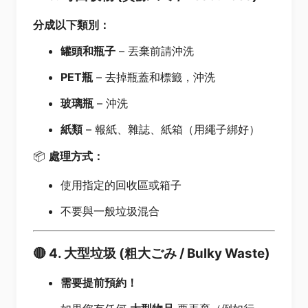
分成以下類別：
罐頭和瓶子
– 丟棄前請沖洗
PET瓶
– 去掉瓶蓋和標籤，沖洗
玻璃瓶
– 沖洗
紙類
– 報紙、雜誌、紙箱（用繩子綁好）
📦
處理方式：
使用指定的回收區或箱子
不要與一般垃圾混合
🔴
4. 大型垃圾 (粗大ごみ / Bulky Waste)
需要提前預約！